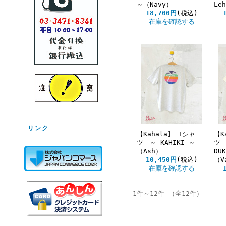
～（Navy）
Le
18,700円
(税込)
在庫を確認する
リンク
【Kahala】 Tシャ
【K
ツ ～ KAHIKI ～
ツ 
（Ash）
DU
10,450円
(税込)
（V
在庫を確認する
1件～12件 （全12件）